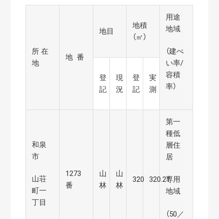
用途
地積
地域
地目
（㎡）
所 在
（建ぺ
地 番
地
い率/
容積
登
現
登
実
率）
記
況
記
測
第一
種低
和泉
層住
市
居
1273
山
山
山荘
320
320.21
専用
番
林
林
町一
地域
丁目
（50／