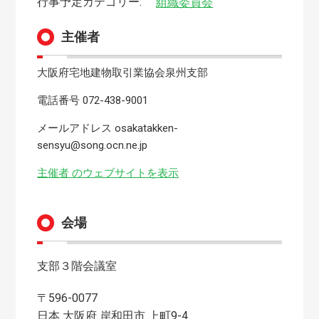
行事予定カテゴリー:
組織委員会
主催者
大阪府宅地建物取引業協会泉州支部
電話番号
072-438-9001
メールアドレス
osakatakken-
sensyu@song.ocn.ne.jp
主催者 のウェブサイトを表示
会場
支部３階会議室
〒596-0077
日本
大阪府
岸和田市
上町9-4