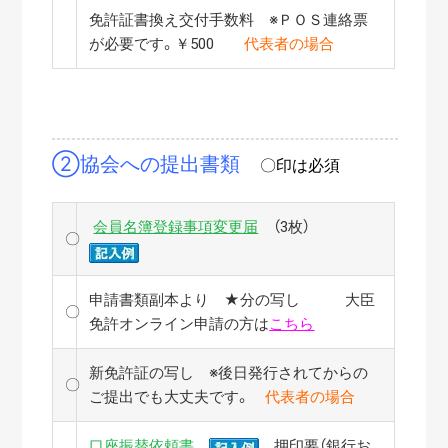
免許証書換え交付手数料 ※ＰＯＳ連絡票
が必要です。￥500
代表者の場合
②協会への提出書類
〇印は必須
会員名簿登録事項変更届
（3枚）
〇
申請書類副本より ★分の写し 大臣
〇
免許オンライン申請の方は
こちら
新免許証の写し ※後日発行されてからの
〇
ご提出でも大丈夫です。
代表者の場合
口座振替依頼書
押印要（銀行お