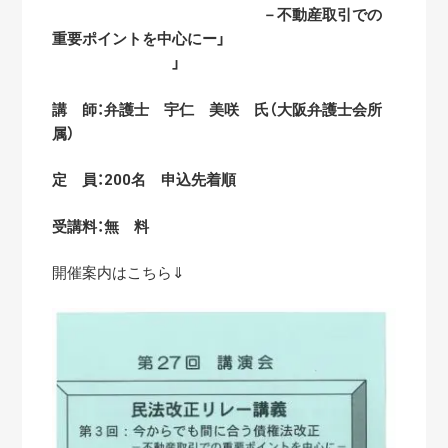
－不動産取引での
重要ポイントを中心にー」
」
講 師：弁護士 宇仁 美咲 氏（大阪弁護士会所
属）
定 員：200名 申込先着順
受講料：無 料
開催案内はこちら⇓