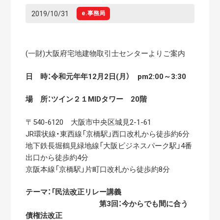
2019/10/31
e.事務局
(一財)大阪府宅地建物取引士センターよりご案内
日 時：令和元年年12月2日(月） pm2:00～3:30
場 所：ツイン２１MIDタワー 20階
〒540-6120 大阪市中央区城見2-1-61
JR環状線・東西線「京橋駅」西口改札から徒歩約6分
地下鉄長堀鶴見緑地線「大阪ビジネスパーク駅」4番
出口から徒歩約4分
京阪本線「京橋駅」片町口改札から徒歩約8分
テーマ：「民法改正リレー講義
第3回：今からでも間に合う
債権法改正