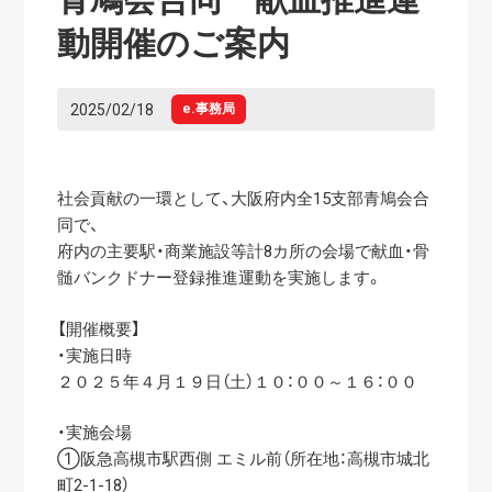
動開催のご案内
2025/02/18
e.事務局
社会貢献の一環として、大阪府内全15支部青鳩会合
同で、
府内の主要駅・商業施設等計8カ所の会場で献血・骨
髄バンクドナー登録推進運動を実施します。
【開催概要】
・実施日時
２０２５年４月１９日（土）１０：００～１６：００
・実施会場
①阪急高槻市駅西側 エミル前（所在地：高槻市城北
町2-1-18）