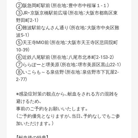
②阪急岡町駅前（所在地：豊中市中桜塚１-１）
③JR・京阪京橋駅前広場（所在地：大阪市都島区東
野田町2-1）
④難波駅前なんさん通り（所在地：大阪市中央区難
波5-1）
⑤天王寺MIO前（所在地：大阪市天王寺区悲田院町
10-39）
⑥近鉄八尾駅前（所在地：八尾市北本町2-153-2）
⑦ららぽーと堺美原（所在地：堺市美原区黒山22-1）
⑧いこらも～る泉佐野（所在地：泉佐野市下瓦屋2-
2-77）
※感染症対策の観点から、献血をされる方の混雑を
避けるため、
事前のご予約をお願いいたします。
（ご予約優先となりますが、当日、予約なしでもご参
加いただけます。）
【献血後の特典】